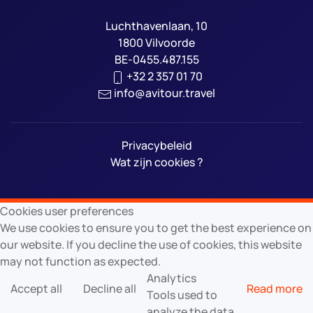
Luchthavenlaan, 10
1800 Vilvoorde
BE-0455.487.155
+32 2 357 01 70
info@avitour.travel
Privacybeleid
Wat zijn cookies ?
Cookies user preferences
We use cookies to ensure you to get the best experience on
our website. If you decline the use of cookies, this website
may not function as expected.
Analytics
Accept all
Decline all
Read more
Tools used to
analyze the data