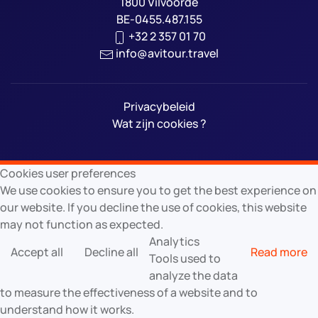
1800 Vilvoorde
BE-0455.487.155
+32 2 357 01 70
info@avitour.travel
Privacybeleid
Wat zijn cookies ?
Cookies user preferences
We use cookies to ensure you to get the best experience on
our website. If you decline the use of cookies, this website
may not function as expected.
Analytics
Accept all
Decline all
Read more
Tools used to
analyze the data
to measure the effectiveness of a website and to
understand how it works.